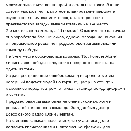
максимально качественно пройти остальные точки. Это не
совсем удалось, но, грамотное планирование маршрута
вкупе с неплохим взятием точек, а также решение
предквестовой загадки вывели команду на 1-е место.
2-е место заняла команда “В поиске”. Отметим, что на точках
она заработала больше очков, однако, опоздание на финиш
и неправильное решение предквестовой загадки лишили
команду победы.
На 3-ем месте обосновалась команда “Not Forever Alone”,
лишившаяся победы вследствие неверного подсчета на
одной из точек.
Из распространенных ошибок команд в городе отметим
неверный подсчет людей на картине, цифр на стенде и
мьюзиклов перед театром, а также путаница между цифрами
и числами.
Предквестовая загадка была не очень сложная, хотя и
решила её только одна команда. Загадан был диктор
Всесоюзного радио Юрий Левитан.
На финише запыхавшиеся и мокрые участники долго
делились впечатлениями и питались конфетками для