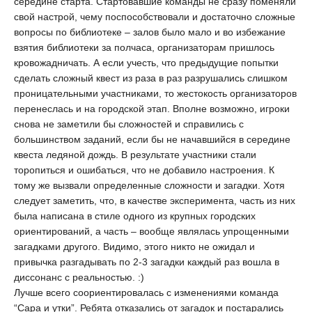
середине старта. Стартовавшие команды не сразу поменяли
свой настрой, чему поспособствовали и достаточно сложные
вопросы по библиотеке – залов было мало и во избежание
взятия библиотеки за полчаса, организаторам пришлось
кровожадничать. А если учесть, что предыдущие попытки
сделать сложный квест из раза в раз разрушались слишком
проницательными участниками, то жестокость организаторов
перенеслась и на городской этап. Вполне возможно, игроки
снова не заметили бы сложностей и справились с
большинством заданий, если бы не начавшийся в середине
квеста ледяной дождь. В результате участники стали
торопиться и ошибаться, что не добавило настроения. К
тому же вызвали определенные сложности и загадки. Хотя
следует заметить, что, в качестве эксперимента, часть из них
была написана в стиле одного из крупных городских
ориентирований, а часть – вообще являлась упрощенными
загадками другого. Видимо, этого никто не ожидал и
привычка разгадывать по 2-3 загадки каждый раз вошла в
диссонанс с реальностью. :)
Лучше всего соориентировалась с изменениями команда
“Сара и утки”. Ребята отказались от загадок и постарались