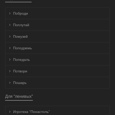
Поброди
Поплутай
Помузей
Поподземь
Попедаль
Потвори
Пошарь
Для “ленивых”
Игротека “Понастоль”