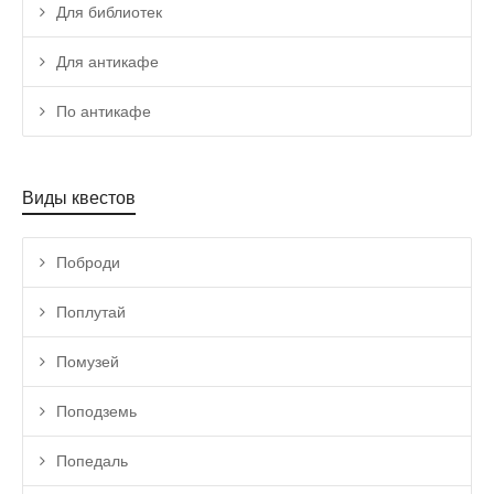
Для библиотек
Для антикафе
По антикафе
Виды квестов
Поброди
Поплутай
Помузей
Поподземь
Попедаль