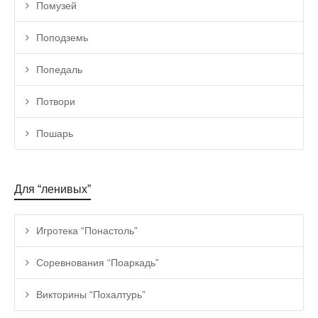
Помузей
Поподземь
Попедаль
Потвори
Пошарь
Для “ленивых”
Игротека “Понастоль”
Соревнования “Поаркадь”
Викторины “Похалтурь”