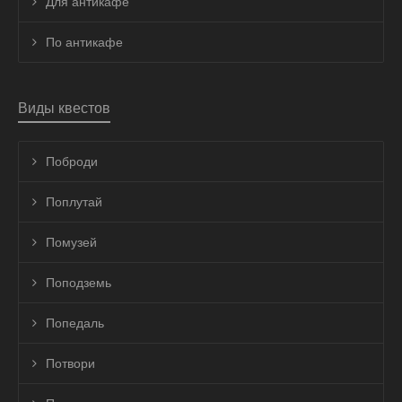
Для антикафе
По антикафе
Виды квестов
Поброди
Поплутай
Помузей
Поподземь
Попедаль
Потвори