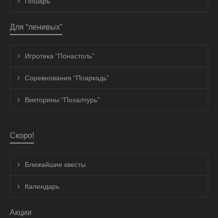
Пошарь
Для “ленивых”
Игротека “Понастоль”
Соревнования “Поаркадь”
Викторины “Похалтурь”
Скоро!
Ближайшие квесты
Календарь
Акции