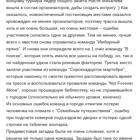
концовку турнира лидер общего зачета Настя Михалева
вошла в состав организаторов, дабы создать интригу :) Как
оказалось, новоиспеченный постановщик местами оказался
кровожаден не менее организаторов, поэтому трасса вышла,
хоть и не очень большая, но очень жестокая – ошибки
участников сыпались одни за другими. Тем не менее, лучше
всего с квестом снова справилась команда “Имбирный
пряня”. И снова они опередили всего на 1 очко команду “В
поиске”, которая опять имела все шансы на победу, но, так и
не найденная удача стала роковым фактором. Третье место
заняли участники из команды “Сорокнадцатое мартобря”,
которые наконец-то смогли грамотно распланировать время
на трассе и воспользоваться провалом команды “Not Forever
Alone”, хорошо прошедшую библиотеку, но не справившейся
с городом (относительно её обычного уровня, конечно).
Из основных ошибок команд в городе отметим потерю
человечка на плакате c “Семейным путешествием”, ошибку
при подсчете номеров подъездов во дворах и потерю одной
строчки на табличке зоопарка.
Предквестовая загадка была не очень сложная, хотя и
решила её только одна команда. Загадан был танк по имени