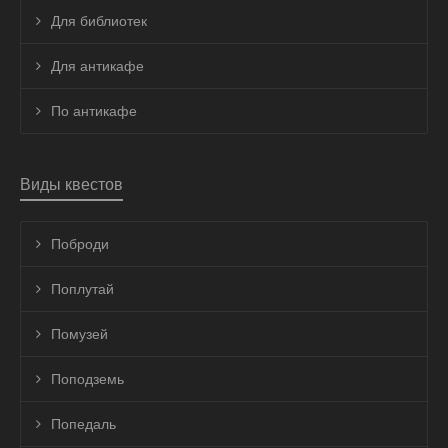
Для библиотек
Для антикафе
По антикафе
Виды квестов
Поброди
Поплутай
Помузей
Поподземь
Попедаль