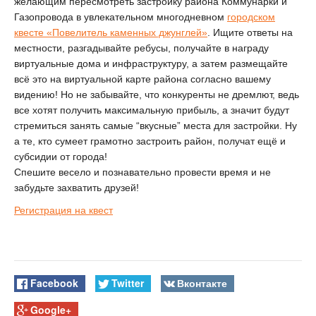
желающим пересмотреть застройку района Коммунарки и
Газопровода в увлекательном многодневном
городском
квесте
«
Повелитель каменных джунглей
»
. Ищите ответы на
местности, разгадывайте ребусы, получайте в награду
виртуальные дома и инфраструктуру, а затем размещайте
всё это на виртуальной карте района согласно вашему
видению! Но не забывайте, что конкуренты не дремлют, ведь
все хотят получить максимальную прибыль, а значит будут
стремиться занять самые “вкусные” места для застройки. Ну
а те, кто сумеет грамотно застроить район, получат ещё и
субсидии от города!
Спешите весело и познавательно провести время и не
забудьте захватить друзей!
Регистрация на квест
Facebook
Twitter
Вконтакте
Google+