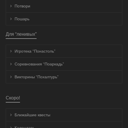
Потвори
Пошарь
Для “ленивых”
Игротека “Понастоль”
Соревнования “Поаркадь”
Викторины “Похалтурь”
Скоро!
Ближайшие квесты
Календарь