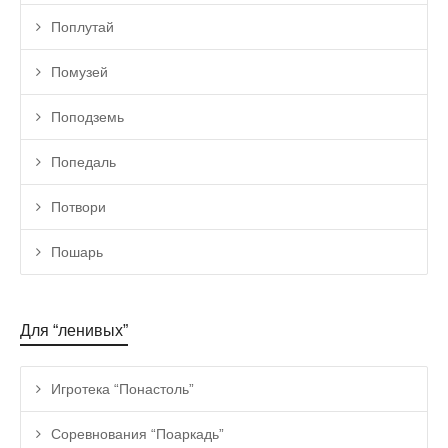
Поплутай
Помузей
Поподземь
Попедаль
Потвори
Пошарь
Для “ленивых”
Игротека “Понастоль”
Соревнования “Поаркадь”