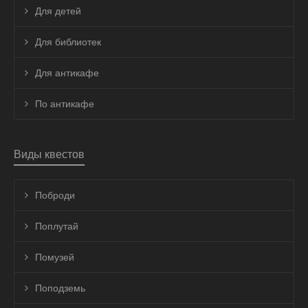
Для детей
Для библиотек
Для антикафе
По антикафе
Виды квестов
Поброди
Поплутай
Помузей
Поподземь