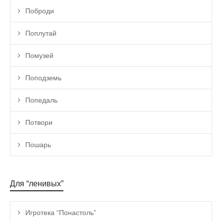
Поброди
Поплутай
Помузей
Поподземь
Попедаль
Потвори
Пошарь
Для “ленивых”
Игротека “Понастоль”