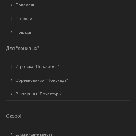
Попедаль
Потвори
Пошарь
Для “ленивых”
Игротека “Понастоль”
Соревнования “Поаркадь”
Викторины “Похалтурь”
Скоро!
Ближайшие квесты