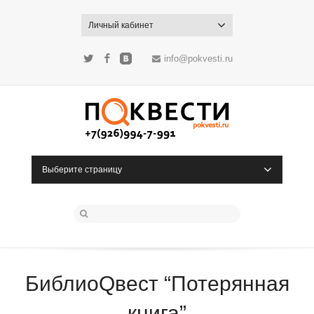
Личный кабинет
info@pokvesti.ru
Twitter
Facebook
ВКонтакте
Выберите страницу
БиблиоQвест “Потерянная
книга”