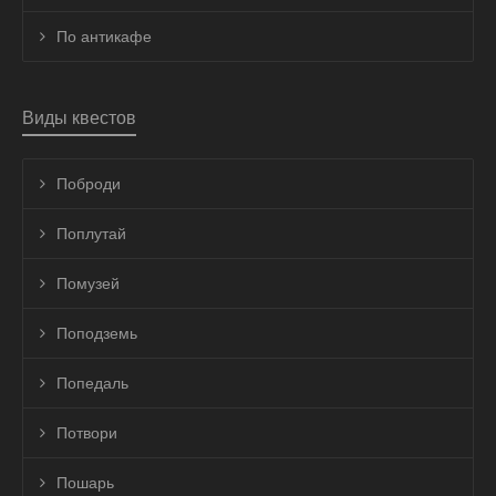
По антикафе
Виды квестов
Поброди
Поплутай
Помузей
Поподземь
Попедаль
Потвори
Пошарь