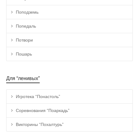
Поподземь
Попедаль
Потвори
Пошарь
Для “ленивых”
Игротека “Понастоль”
Соревнования “Поаркадь”
Викторины “Похалтурь”