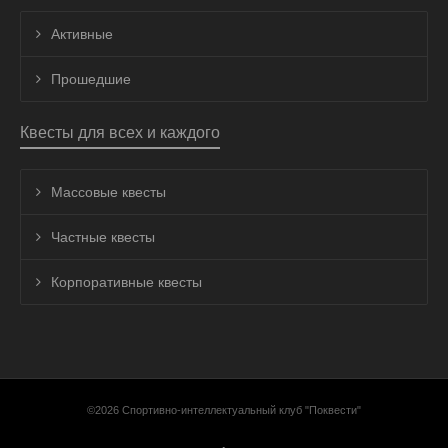
Активные
Прошедшие
Квесты для всех и каждого
Массовые квесты
Частные квесты
Корпоративные квесты
©2026 Спортивно-интеллектуальный клуб "Поквести"