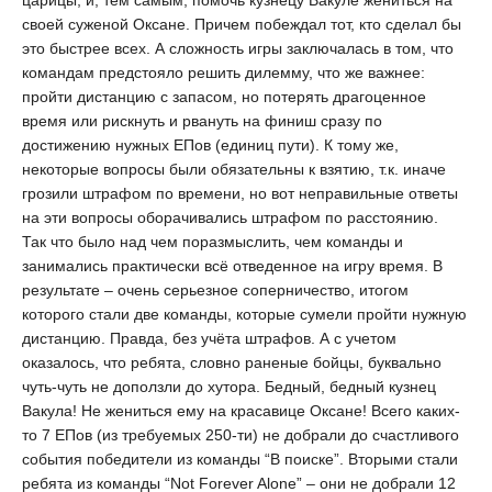
царицы, и, тем самым, помочь кузнецу Вакуле жениться на
своей суженой Оксане. Причем побеждал тот, кто сделал бы
это быстрее всех. А сложность игры заключалась в том, что
командам предстояло решить дилемму, что же важнее:
пройти дистанцию с запасом, но потерять драгоценное
время или рискнуть и рвануть на финиш сразу по
достижению нужных ЕПов (единиц пути). К тому же,
некоторые вопросы были обязательны к взятию, т.к. иначе
грозили штрафом по времени, но вот неправильные ответы
на эти вопросы оборачивались штрафом по расстоянию.
Так что было над чем поразмыслить, чем команды и
занимались практически всё отведенное на игру время. В
результате – очень серьезное соперничество, итогом
которого стали две команды, которые сумели пройти нужную
дистанцию. Правда, без учёта штрафов. А с учетом
оказалось, что ребята, словно раненые бойцы, буквально
чуть-чуть не доползли до хутора. Бедный, бедный кузнец
Вакула! Не жениться ему на красавице Оксане! Всего каких-
то 7 ЕПов (из требуемых 250-ти) не добрали до счастливого
события победители из команды “В поиске”. Вторыми стали
ребята из команды “Not Forever Alone” – они не добрали 12