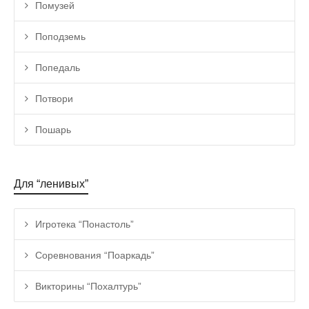
Помузей
Поподземь
Попедаль
Потвори
Пошарь
Для “ленивых”
Игротека “Понастоль”
Соревнования “Поаркадь”
Викторины “Похалтурь”