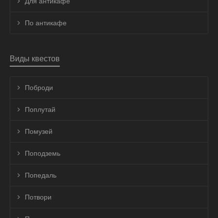
Для антикафе
По антикафе
Виды квестов
Поброди
Поплутай
Помузей
Поподземь
Попедаль
Потвори