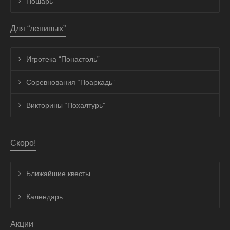
Пошарь
Для “ленивых”
Игротека “Понастоль”
Соревнования “Поаркадь”
Викторины “Похалтурь”
Скоро!
Ближайшие квесты
Календарь
Акции