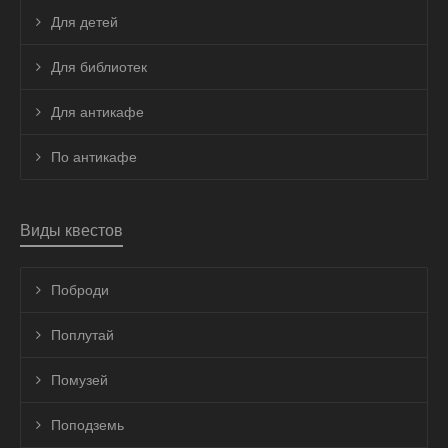
Для детей
Для библиотек
Для антикафе
По антикафе
Виды квестов
Поброди
Поплутай
Помузей
Поподземь