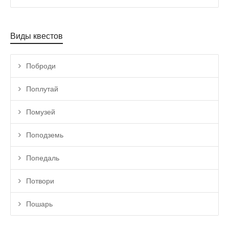
Виды квестов
Поброди
Поплутай
Помузей
Поподземь
Попедаль
Потвори
Пошарь