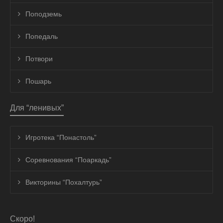
Поподземь
Попедаль
Потвори
Пошарь
Для “ленивых”
Игротека “Понастоль”
Соревнования “Поаркадь”
Викторины “Похалтурь”
Скоро!