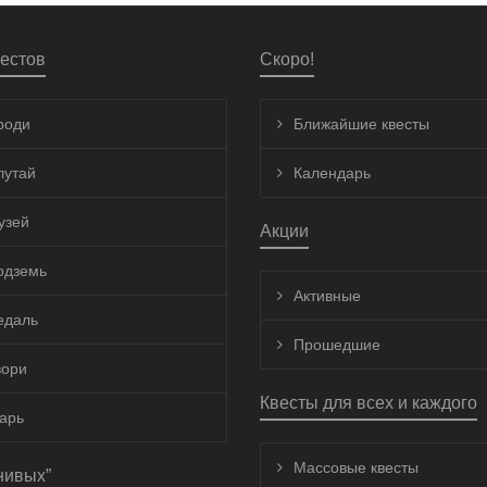
естов
Скоро!
роди
Ближайшие квесты
лутай
Календарь
узей
Акции
одземь
Активные
едаль
Прошедшие
вори
Квесты для всех и каждого
арь
Массовые квесты
нивых”