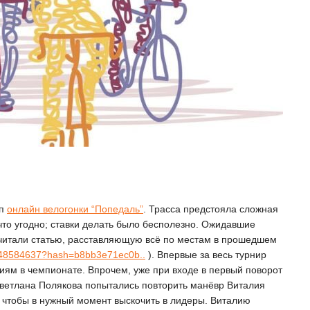
ап
онлайн велогонки “Попедаль”
. Трасса предстояла сложная
 что угодно; ставки делать было бесполезно. Ожидавшие
, читали статью, расставляющую всё по местам в прошедшем
548584637?hash=b8bb3e71ec0b..
). Впервые за весь турнир
циям в чемпионате. Впрочем, уже при входе в первый поворот
Светлана Полякова попытались повторить манёвр Виталия
а, чтобы в нужный момент выскочить в лидеры. Виталию