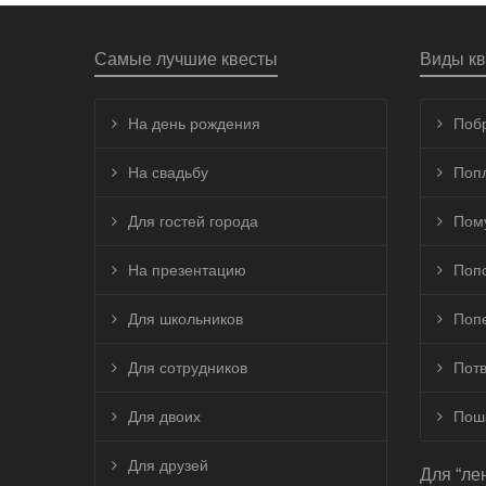
Самые лучшие квесты
Виды кв
На день рождения
Поб
На свадьбу
Поп
Для гостей города
Пом
На презентацию
Поп
Для школьников
Поп
Для сотрудников
Пот
Для двоих
Пош
Для друзей
Для “ле