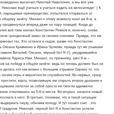
 неожиданно выскочил Николай Наволокин, а мы все уже
: Николаю ещё учиться и учиться ездить на велосипеде! :) К
ий, наращивая преимущество, попытался оторваться от
о общему зачёту: Михаил к этому моменту ехал аж 8-м, а
у продвинуться вперед даже на пару позиций. Когда до
лия всё-таки нагнал Константин Рожков и, конечно, снова
роили грандиозный завал за своими спинами. Правда, это им
рмозил тех, Кто остался в седле, разве что Константин
сь Оксана Кравченко и Ирина Чулкова, правда тут же упавшая
тавили Виталий, Оксана, чёрный бот R (!), умудрившийся
лавила Лариса Нам. Михаил, по прежнему, шёл 8-м –
сов на победу в общем зачёте: ведь он теперь должен был не
 и делать это как можно с большим отрывом.Однако то, что
логике игры и вероятности случайностей. Во-первых, сразу
 простите, карту, позволившую им открыть второе дыхание и
тащившие пелотон за собой просто не смогли адекватно
 разом откатившись на 5-6-е места. Во-вторых, начался новый
ползать в него. В-третьих, понимая, что в такой ситуации
 выдержать паузу, обновив колоду. И тут пошёл снег…это
0 градусов. Николай, черный бот R и Константин успели