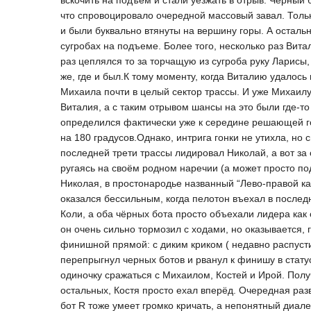
вскочить на подъем и стали уезжать в отрыв. Черный 
что спровоцировало очередной массовый завал. Тольк
и были буквально втянуты на вершину горы. А остальн
сугробах на подъеме. Более того, несколько раз Вита
раз цеплялся то за торчащую из сугроба руку Ларисы,
же, где и был.К тому моменту, когда Виталию удалось
Михаила почти в целый сектор трассы. И уже Михаил
Виталия, а с таким отрывом шансы на это были где-т
определился фактически уже к середине решающей го
на 180 градусов.Однако, интрига гонки не утихла, но 
последней трети трассы лидировал Николай, а вот за с
ругаясь на своём родном наречии (а может просто п
Николая, в простонародье названный “Лево-правой ка
оказался бессильным, когда пелотон въехал в после
Коли, а оба чёрных бота просто объехали лидера как 
он очень сильно тормозил с ходами, но оказывается,
финишной прямой: с диким криком ( недавно распусти
перепрыгнул черных ботов и рванул к финишу в стату
одиночку сражаться с Михаилом, Костей и Ирой. Пол
остальных, Костя просто ехал вперёд. Очередная раз
бот R тоже умеет громко кричать, а непонятный диале