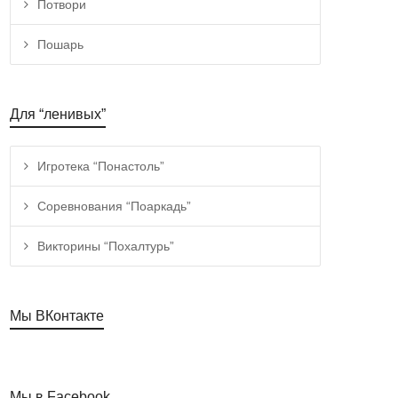
Потвори
Пошарь
Для “ленивых”
Игротека “Понастоль”
Соревнования “Поаркадь”
Викторины “Похалтурь”
Мы ВКонтакте
Мы в Facebook