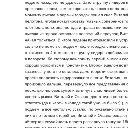
неделю назад это не удалось. Зато в группу лидеров
прекрасно знаем, чем это чревато для всего пелотона
моменту въезда в первый городок пошёл снег. Витал
пелотона, чтобы нокаутировать главных соперников п
плотность пелотона, погода и трасса не позволяли ем
выезда из города оставался последний переулок, Вита
начал толкаться. В итоге лидеры притормозили и уст
сильно не помогло: подъем после городка сильно зато
откатился на 4-е место, а в группу лидеров добавили
в повороте. Ко второму чек-поинту первый эшелон сос
хорошо ускориться и Константин. Второй эшелон возг
казалось, у него не осталось даже теоретических шан
просто опережать лидировавшего в гонке Виталия, но
произошло дальше, перевернуло все представления о 
несколько человек сумели вытянуть счастливый билет,
сделать рывок: Виталий и Оксана, достаточно долго 
ответить (да и карты в колоде такой уже не было :) ),
подъем, а все настолько устали, что буквально стали в
никто не толком оторвётся, Виталий и Оксана решают
чётвертая случайность просто развернула гонку на 18