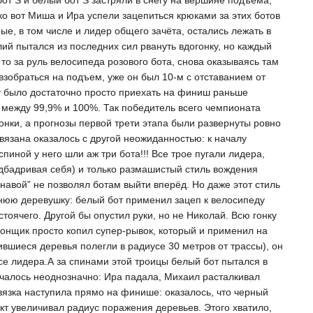
бот S и белый бот S застряли в снегу на вершине подъема,
о вот Миша и Ира успели зацепиться крюками за этих ботов
ые, в том числе и лидер общего зачёта, остались лежать в
лий пытался из последних сил рвануть вдогонку, но каждый
 то за руль велосипеда розового бота, снова оказываясь там
 взобраться на подъем, уже он был 10-м с отставанием от
у было достаточно просто приехать на финиш раньше
о между 99,9% и 100%. Так победитель всего чемпионата
нки, а прогнозы первой трети этапа были развернуты ровно
связана оказалось с другой неожиданностью: к началу
пиной у него шли аж три бота!!! Все трое пугали лидера,
одбадривая себя) и только размашистый стиль вождения
навой” не позволял ботам выйти вперёд. Но даже этот стиль
днюю деревушку: белый бот применил зацеп к велосипеду
стоячего. Другой бы опустил руки, но не Николай. Всю гонку
 гонщик просто копил супер-рывок, который и применил на
вшиеся деревья полегли в радиусе 30 метров от трассы), он
се лидера.А за спинами этой троицы белый бот пытался в
учалось неоднозначно: Ира падала, Михаил расталкивал
вязка наступила прямо на финише: оказалось, что черный
кт увеличивал радиус поражения деревьев. Этого хватило,