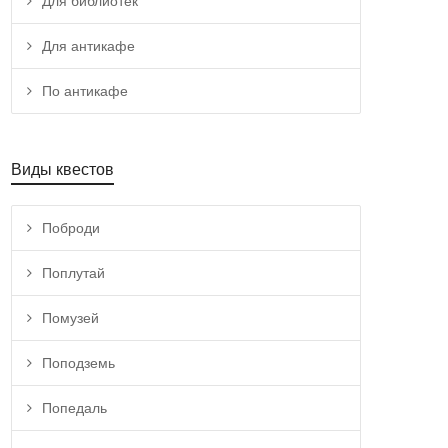
Для библиотек
Для антикафе
По антикафе
Виды квестов
Поброди
Поплутай
Помузей
Поподземь
Попедаль