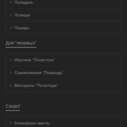
Попедаль
Потвори
Пошарь
Для “ленивых”
Игротека “Понастоль”
Соревнования “Поаркадь”
Викторины “Похалтурь”
Скоро!
Ближайшие квесты