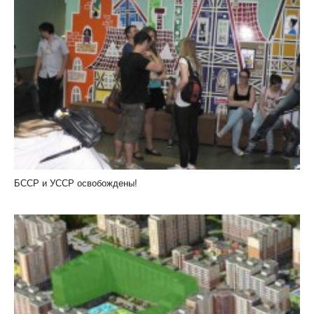
БССР и УССР освобождены!