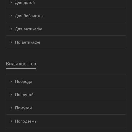
Для детей
Для библиотек
Для антикафе
По антикафе
Виды квестов
Поброди
Поплутай
Помузей
Поподземь