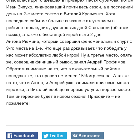
отвалилась долго шедшая в призерах Настя Сурикова, потом
Иван Зипухо, лидировавший почти весь сезон, а в последний
день на 2-е место слетел и Виталий Кравченко. Хотя
последнее событие больше связано с отсутствием в
рейтинге последних двух игровых дней Светловки (об этом
позже), а также с блестящей игрой в эти 2 дня
Антона Рюмина, который совершил феноменальный спурт с
9-го места на 1-е. Что ещё раз доказывает, что победить у
нас может абсолютно любой игрок! Ну а третье место, опять
же, совершив финишный рывок, занял Андрей Трофимов.
Обратим внимание на то, что в окончательный рейтинг
попадают те, кто провел не менее 15% игр сезона. А также
на то, что и Антон, и Андрей уже занимали призовые места
игротеки, а Виталий вообще впервые уступил первое место.
Тем интереснее будет в новом сезоне! Приходите – не
пожалеете!
Facebook
Twitter
Вконтакте