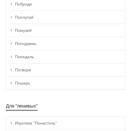
Поброди
Поплутай
Помузей
Поподземь
Попедаль
Потвори
Пошарь
Для “ленивых”
Игротека “Понастоль”