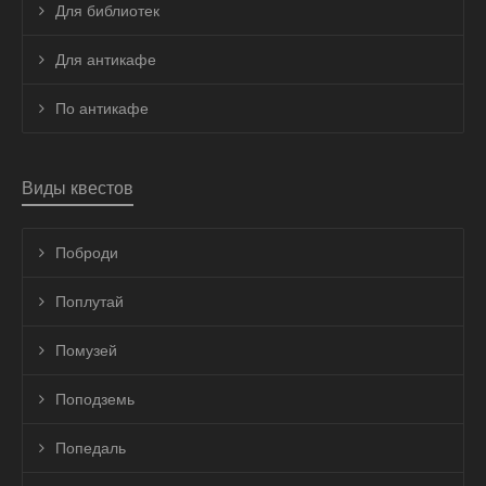
Для библиотек
Для антикафе
По антикафе
Виды квестов
Поброди
Поплутай
Помузей
Поподземь
Попедаль