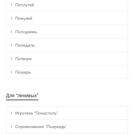
Поплутай
Помузей
Поподземь
Попедаль
Потвори
Пошарь
Для “ленивых”
Игротека “Понастоль”
Соревнования “Поаркадь”