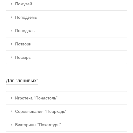
Помузей
Поподземь
Попедаль
Потвори
Пошарь
Для “ленивых”
Игротека “Понастоль”
Соревнования “Поаркадь”
Викторины “Похалтурь”