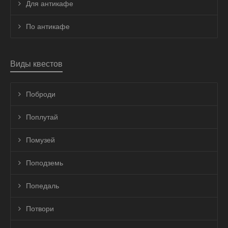
Для антикафе
По антикафе
Виды квестов
Поброди
Поплутай
Помузей
Поподземь
Попедаль
Потвори