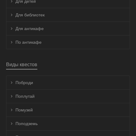
Для детей
Для библиотек
Для антикафе
По антикафе
Виды квестов
Поброди
Поплутай
Помузей
Поподземь