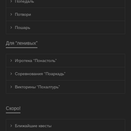
Попедаль
Потвори
Пошарь
Для “ленивых”
Игротека “Понастоль”
Соревнования “Поаркадь”
Викторины “Похалтурь”
Скоро!
Ближайшие квесты